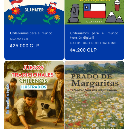
n
:
Chilenismos para el mundo
Chilenismos para el mundo
(versión digital)
Proveedor:
CLAMATER
Proveedor:
PATIPERRO PUBLICATIONS
Precio
$25.000 CLP
Precio
$4.200 CLP
habitual
habitual