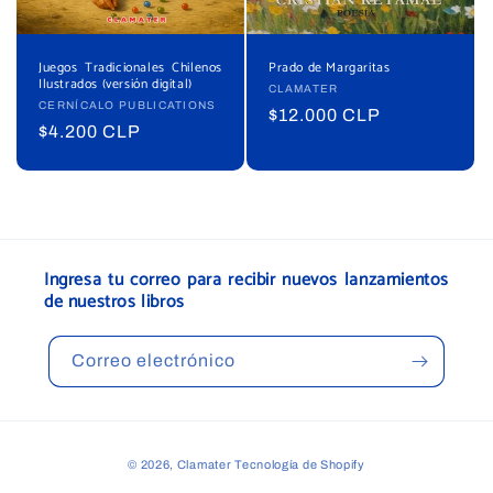
Juegos Tradicionales Chilenos
Prado de Margaritas
Ilustrados (versión digital)
Proveedor:
CLAMATER
Proveedor:
CERNÍCALO PUBLICATIONS
Precio
$12.000 CLP
Precio
$4.200 CLP
habitual
habitual
Ingresa tu correo para recibir nuevos lanzamientos
de nuestros libros
Correo electrónico
Formas
© 2026,
Clamater
Tecnología de Shopify
de