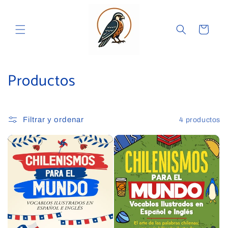
Ir
directamente
al contenido
Carrito
C
Productos
o
l
Filtrar y ordenar
4 productos
e
c
c
i
ó